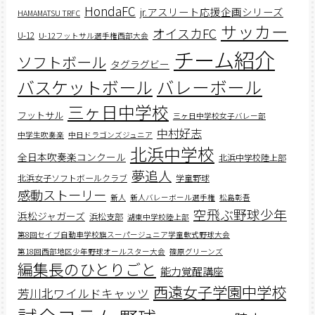
HondaFC
jr.アスリート応援企画シリーズ
HAMAMATSU TRFC
サッカー
オイスカFC
U-12
U-12フットサル選手権西部大会
チーム紹介
ソフトボール
タグラグビー
バスケットボール
バレーボール
三ヶ日中学校
フットサル
三ヶ日中学校女子バレー部
中村好志
中学生吹奏楽
中日ドラゴンズジュニア
北浜中学校
全日本吹奏楽コンクール
北浜中学校陸上部
夢追人
北浜女子ソフトボールクラブ
学童野球
感動ストーリー
新人
新人バレーボール選手権
松島彰吾
空飛ぶ野球少年
浜松ジャガーズ
浜松支部
湖東中学校陸上部
第8回セイブ自動車学校旗スーパージュニア学童軟式野球大会
第18回西部地区少年野球オールスター大会
篠原グリーンズ
編集長のひとりごと
能力覚醒講座
西遠女子学園中学校
芳川北ワイルドキャッツ