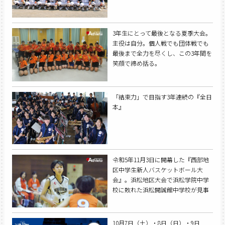
3年生にとって最後となる夏季大会。
主役は自分。個人戦でも団体戦でも
最後まで全力を尽くし、この3年間を
笑顔で締め括る。
「結束力」で目指す3年連続の『全日
本』
令和5年11月3日に開幕した『西部地
区中学生新人バスケットボール大
会』。浜松地区大会で浜松学院中学
校に敗れた浜松開誠館中学校が見事
リベンジを果たし、優勝に輝いた。
10月7日（土）・8日（日）・9日