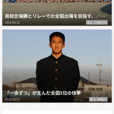
県総合優勝とリレーでの全国出場を目指す。／北浜中学校 陸上競技部男子
2024/06/12
陸上 ,列強列伝
「一歩ずつ」が生んだ全国3位の快挙
2015/03/20
陸上 ,夢追人