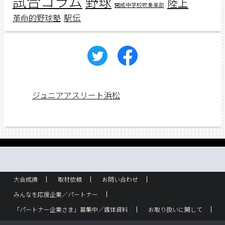
試合コラム
野球
陸上
開成中学校吹奏楽部
駅伝
革命的野球塾
ジュニアアスリート浜松
大会成績
取材依頼
お問い合わせ
みんなを応援企業／パートナー
「パートナー企業さま」募集中／媒体資料
お取り扱いに関して
ラック設置・配布箇所
スポーツ少年団！
企業概要