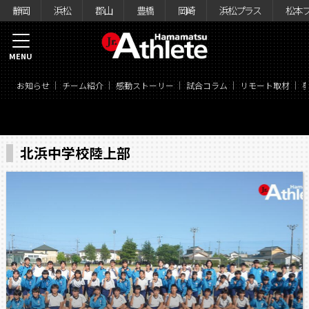
静岡
浜松
郡山
豊橋
岡崎
浜松プラス
松本
MENU
お知らせ
チーム紹介
感動ストーリー
試合コラム
リモート取材
北浜中学校陸上部