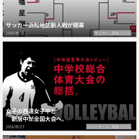
サッカー浜松地区新人戦が開幕
2016/09/30
サッカー ,試合コラム
女子の西遠女子中と
新居中が全国大会へ。
2016/09/23
バレーボール ,試合コラム