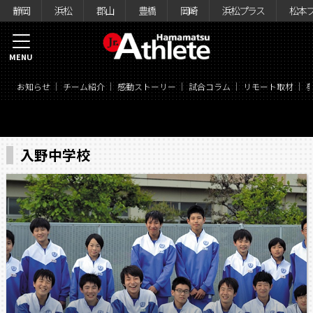
静岡
浜松
郡山
豊橋
岡崎
浜松プラス
松本
MENU
お知らせ
チーム紹介
感動ストーリー
試合コラム
リモート取材
入野中学校