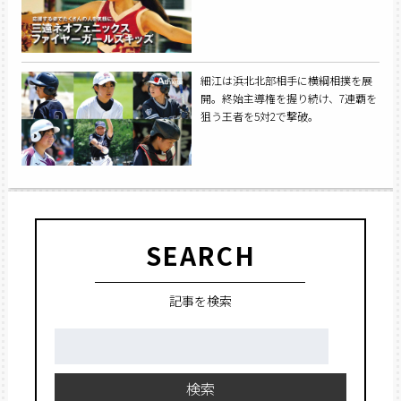
細江は浜北北部相手に横綱相撲を展
開。終始主導権を握り続け、7連覇を
狙う王者を5対2で撃破。
SEARCH
記事を検索
検
索:
検索