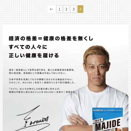
←
1
2
3
4