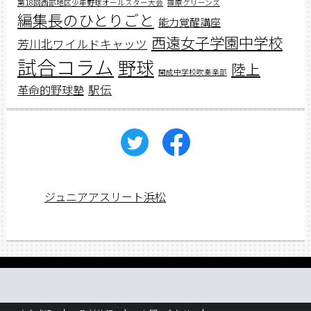
第18回西部地区少年野球オールスター大会
篠原グリーンズ
編集長のひとりごと
能力覚醒講座
西遠女子学園中学校
芳川北ワイルドキャッツ
試合コラム
野球
陸上
開成中学校吹奏楽部
駅伝
革命的野球塾
ジュニアアスリート浜松