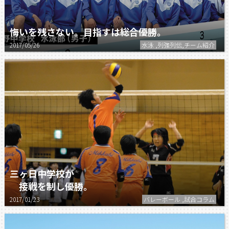
悔いを残さない。目指すは総合優勝。
2017/05/26
水泳 ,列強列伝,チーム紹介
三ヶ日中学校が
接戦を制し優勝。
2017/01/23
バレーボール ,試合コラム