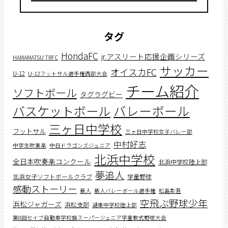
タグ
HondaFC
jr.アスリート応援企画シリーズ
HAMAMATSU TRFC
サッカー
オイスカFC
U-12
U-12フットサル選手権西部大会
チーム紹介
ソフトボール
タグラグビー
バスケットボール
バレーボール
三ヶ日中学校
フットサル
三ヶ日中学校女子バレー部
中村好志
中学生吹奏楽
中日ドラゴンズジュニア
北浜中学校
全日本吹奏楽コンクール
北浜中学校陸上部
夢追人
北浜女子ソフトボールクラブ
学童野球
感動ストーリー
新人
新人バレーボール選手権
松島彰吾
空飛ぶ野球少年
浜松ジャガーズ
浜松支部
湖東中学校陸上部
第8回セイブ自動車学校旗スーパージュニア学童軟式野球大会