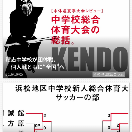
積志中学校が団体戦、
個人戦ともに“全国”へ。
2016/10/05
その他 ,試合コラム