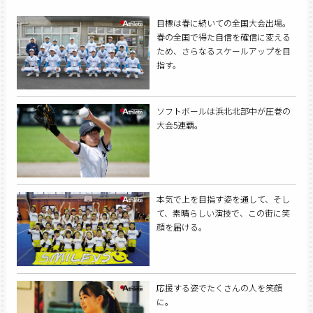
目標は春に続いての全国大会出場。
春の全国で得た自信を確信に変える
ため、さらなるスケールアップを目
指す。
ソフトボールは浜北北部中が圧巻の
大会5連覇。
本気で上を目指す姿を通して、そし
て、素晴らしい演技で、この街に笑
顔を届ける。
応援する姿でたくさんの人を笑顔
に。